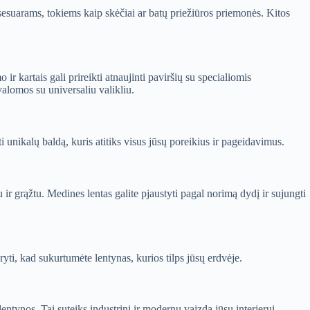
esuarams, tokiems kaip skėčiai ar batų priežiūros priemonės. Kitos
ir kartais gali prireikti atnaujinti paviršių su specialiomis
valomos su universaliu valikliu.
i unikalų baldą, kuris atitiks visus jūsų poreikius ir pageidavimus.
 ir grąžtu. Medines lentas galite pjaustyti pagal norimą dydį ir sujungti
rdaryti, kad sukurtumėte lentynas, kurios tilps jūsų erdvėje.
ntynos. Tai suteiks industrinį ir modernų vaizdą jūsų interjerui.