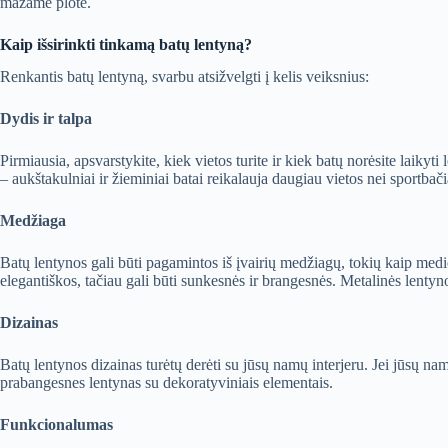
mažame plote.
Kaip išsirinkti tinkamą batų lentyną?
Renkantis batų lentyną, svarbu atsižvelgti į kelis veiksnius:
Dydis ir talpa
Pirmiausia, apsvarstykite, kiek vietos turite ir kiek batų norėsite laikyt
– aukštakulniai ir žieminiai batai reikalauja daugiau vietos nei sportbačia
Medžiaga
Batų lentynos gali būti pagamintos iš įvairių medžiagų, tokių kaip medi
elegantiškos, tačiau gali būti sunkesnės ir brangesnės. Metalinės lentyn
Dizainas
Batų lentynos dizainas turėtų derėti su jūsų namų interjeru. Jei jūsų namai
prabangesnes lentynas su dekoratyviniais elementais.
Funkcionalumas