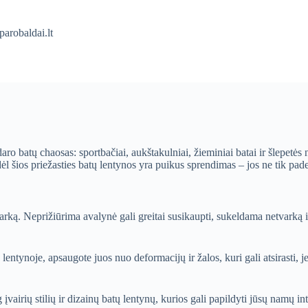
arobaldai.lt
ro batų chaosas: sportbačiai, aukštakulniai, žieminiai batai ir šlepetės n
 dėl šios priežasties batų lentynos yra puikus sprendimas – jos ne tik pade
arką. Neprižiūrima avalynė gali greitai susikaupti, sukeldama netvarką 
lentynoje, apsaugote juos nuo deformacijų ir žalos, kuri gali atsirasti, je
g įvairių stilių ir dizainų batų lentynų, kurios gali papildyti jūsų namų i