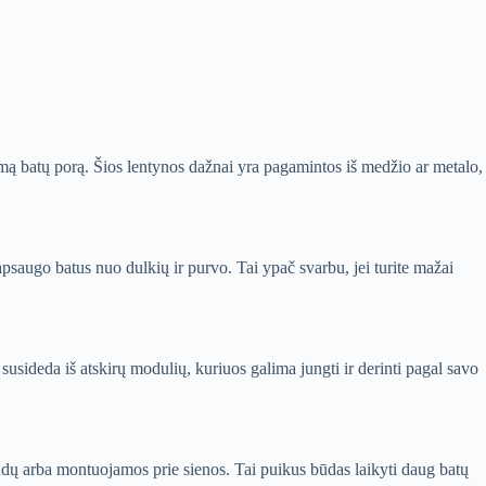
iamą batų porą. Šios lentynos dažnai yra pagamintos iš medžio ar metalo,
 apsaugo batus nuo dulkių ir purvo. Tai ypač svarbu, jei turite mažai
susideda iš atskirų modulių, kuriuos galima jungti ir derinti pagal savo
indų arba montuojamos prie sienos. Tai puikus būdas laikyti daug batų