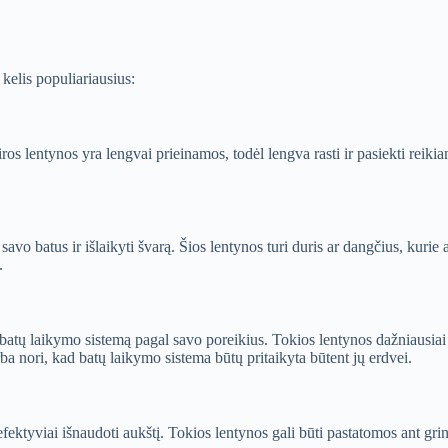
kelis populiariausius:
ros lentynos yra lengvai prieinamos, todėl lengva rasti ir pasiekti reik
avo batus ir išlaikyti švarą. Šios lentynos turi duris ar dangčius, kurie
.
 batų laikymo sistemą pagal savo poreikius. Tokios lentynos dažniausiai 
a nori, kad batų laikymo sistema būtų pritaikyta būtent jų erdvei.
efektyviai išnaudoti aukštį. Tokios lentynos gali būti pastatomos ant gr