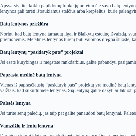
Apsvarstykite, kokių papildomų funkcijų norėtumėte savo batų lentynoje
lentynos gali turėti ištraukiamus stalčius arba krepšelius, kurie paleng
Batų lentynos priežiūra
Norint, kad batų lentyna tarnautų ilgai ir išlaikytų estetinę išvaizdą, sva
priemonėmis. Metalinės lentynos turėtų būti valomos drėgna šluoste, kad
Batų lentynų “pasidaryk pats” projektai
Jei esate kūrybingas ir mėgstate rankdarbius, galite pabandyti pasigaminti
Paprasta medinė batų lentyna
Vienas iš paprasčiausių “pasidaryk pats” projektų yra medinė batų lentyn
varžtais, kad sukurtumėte lentynas. Šią lentyną galite dažyti ar lakuoti 
Paletės lentyna
Jei turite senų palečių, jas taip pat galite panaudoti batų lentynai. Paletė
Vamzdžių ir lentų lentyna
Dar viena įdomi idėja yra naudoti metalinius vamzdžius ir medines lentas