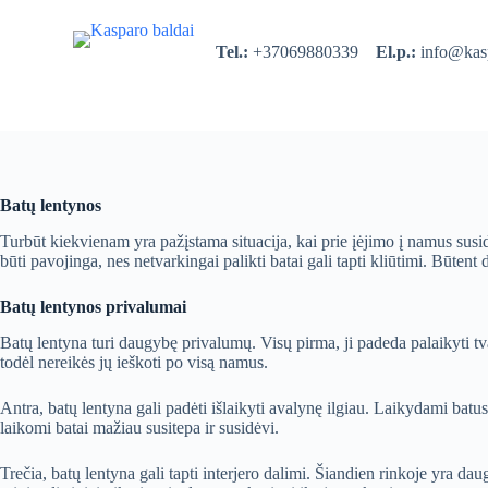
S
k
Tel.:
+37069880339
El.p.:
info@kasp
i
p
t
o
c
o
n
t
Batų lentynos
e
n
Turbūt kiekvienam yra pažįstama situacija, kai prie įėjimo į namus susida
t
būti pavojinga, nes netvarkingai palikti batai gali tapti kliūtimi. Būtent
Batų lentynos privalumai
Batų lentyna turi daugybę privalumų. Visų pirma, ji padeda palaikyti tv
todėl nereikės jų ieškoti po visą namus.
Antra, batų lentyna gali padėti išlaikyti avalynę ilgiau. Laikydami batus 
laikomi batai mažiau susitepa ir susidėvi.
Trečia, batų lentyna gali tapti interjero dalimi. Šiandien rinkoje yra dau