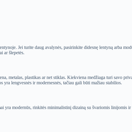
i lentynoje. Jei turite daug avalynės, pasirinkite didesnę lentyną arba mod
i ar šlepetės.
ena, metalas, plastikas ar net stiklas. Kiekviena medžiaga turi savo pri
os yra lengvesnės ir modernesnės, tačiau gali būti mažiau stabilios.
 yra modernūs, rinkitės minimalistinį dizainą su švariomis linijomis ir neut