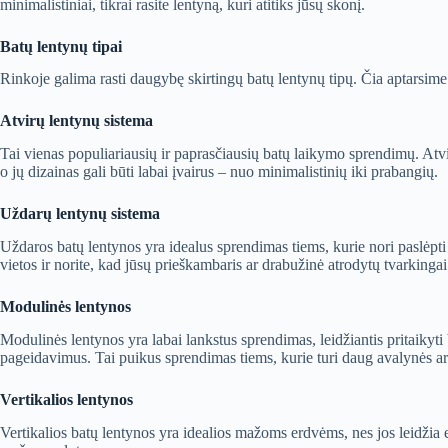
minimalistiniai, tikrai rasite lentyną, kuri atitiks jūsų skonį.
Batų lentynų tipai
Rinkoje galima rasti daugybę skirtingų batų lentynų tipų. Čia aptarsime 
Atvirų lentynų sistema
Tai vienas populiariausių ir paprasčiausių batų laikymo sprendimų. Atvi
o jų dizainas gali būti labai įvairus – nuo minimalistinių iki prabangių.
Uždarų lentynų sistema
Uždaros batų lentynos yra idealus sprendimas tiems, kurie nori paslėpti s
vietos ir norite, kad jūsų prieškambaris ar drabužinė atrodytų tvarkingai
Modulinės lentynos
Modulinės lentynos yra labai lankstus sprendimas, leidžiantis pritaikyti
pageidavimus. Tai puikus sprendimas tiems, kurie turi daug avalynės arb
Vertikalios lentynos
Vertikalios batų lentynos yra idealios mažoms erdvėms, nes jos leidžia 