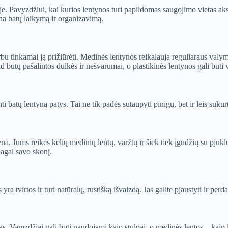
. Pavyzdžiui, kai kurios lentynos turi papildomas saugojimo vietas aks
vina batų laikymą ir organizavimą.
rbu tinkamai ją prižiūrėti. Medinės lentynos reikalauja reguliaraus valymo 
 būtų pašalintos dulkės ir nešvarumai, o plastikinės lentynos gali būti 
 batų lentyną patys. Tai ne tik padės sutaupyti pinigų, bet ir leis sukurt
a. Jums reikės kelių medinių lentų, varžtų ir šiek tiek įgūdžių su pjūklu
pagal savo skonį.
s yra tvirtos ir turi natūralų, rustišką išvaizdą. Jas galite pjaustyti ir pe
. Vamzdžiai gali būti naudojami kaip stulpai, o medinės lentos – kaip le