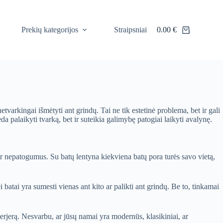
Prekių kategorijos
Straipsniai
0.00
€
Shopping
cart
etvarkingai išmėtyti ant grindų. Tai ne tik estetinė problema, bet ir gali
da palaikyti tvarką, bet ir suteikia galimybę patogiai laikyti avalynę.
ir nepatogumus. Su batų lentyna kiekviena batų pora turės savo vietą,
i batai yra sumesti vienas ant kito ar palikti ant grindų. Be to, tinkamai
nterjerą. Nesvarbu, ar jūsų namai yra modernūs, klasikiniai, ar