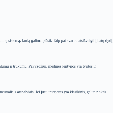
ulinę sistemą, kurią galima plėsti. Taip pat svarbu atsižvelgti į batų dydį
valumų ir trūkumų. Pavyzdžiui, medinės lentynos yra tvirtos ir
raliais atspalviais. Jei jūsų interjeras yra klasikinis, galite rinktis