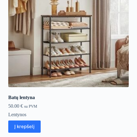
Batų lentyna
50.00
€
su PVM
Lentynos
Į krepšelį