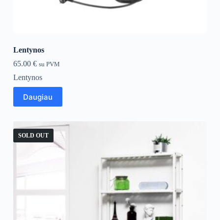
Lentynos
65.00
€
su PVM
Lentynos
Daugiau
SOLD OUT