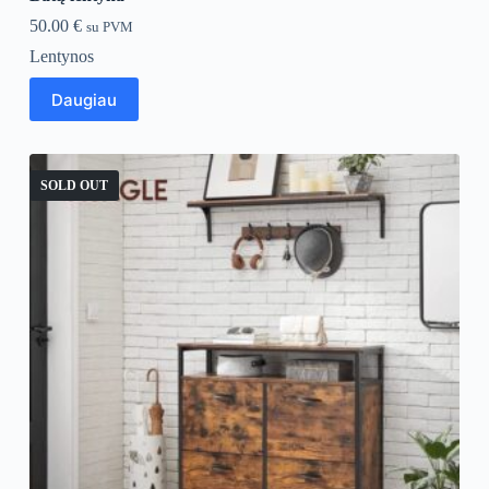
50.00
€
su PVM
Lentynos
Daugiau
SOLD OUT