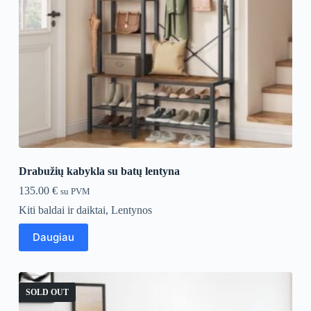
Drabužių kabykla su batų lentyna
135.00
€
su PVM
Kiti baldai ir daiktai
,
Lentynos
Daugiau
SOLD OUT