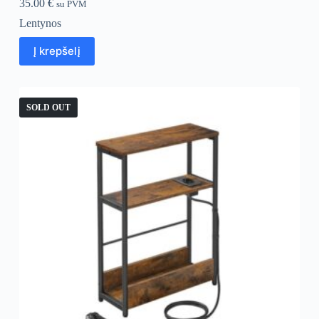
35.00
€
su PVM
Lentynos
Į krepšelį
SOLD OUT