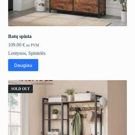
Batų spinta
109.00
€
su PVM
Lentynos
,
Spintelės
Daugiau
SOLD OUT