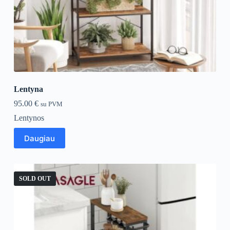
Lentyna
95.00
€
su PVM
Lentynos
Daugiau
SOLD OUT