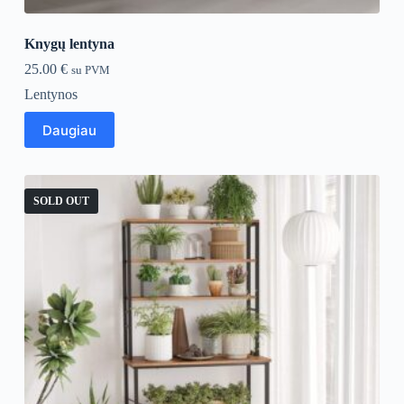
Knygų lentyna
25.00
€
su PVM
Lentynos
Daugiau
SOLD OUT