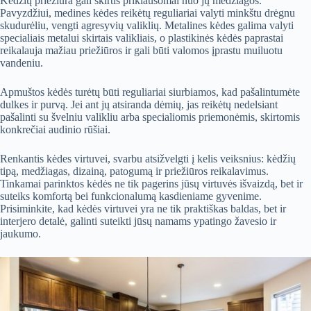
Kėdžių priežiūra gali skirtis priklausomai nuo jų medžiagos.
Pavyzdžiui, medines kėdes reikėtų reguliariai valyti minkštu drėgnu
skudurėliu, vengti agresyvių valiklių. Metalines kėdes galima valyti
specialiais metalui skirtais valikliais, o plastikinės kėdės paprastai
reikalauja mažiau priežiūros ir gali būti valomos įprastu muiluotu
vandeniu.
Apmuštos kėdės turėtų būti reguliariai siurbiamos, kad pašalintumėte
dulkes ir purvą. Jei ant jų atsiranda dėmių, jas reikėtų nedelsiant
pašalinti su švelniu valikliu arba specialiomis priemonėmis, skirtomis
konkrečiai audinio rūšiai.
Renkantis kėdes virtuvei, svarbu atsižvelgti į kelis veiksnius: kėdžių
tipą, medžiagas, dizainą, patogumą ir priežiūros reikalavimus.
Tinkamai parinktos kėdės ne tik pagerins jūsų virtuvės išvaizdą, bet ir
suteiks komfortą bei funkcionalumą kasdieniame gyvenime.
Prisiminkite, kad kėdės virtuvei yra ne tik praktiškas baldas, bet ir
interjero detalė, galinti suteikti jūsų namams ypatingo žavesio ir
jaukumo.