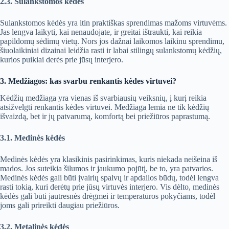
2.3. Sulankstomos kėdės
Sulankstomos kėdės yra itin praktiškas sprendimas mažoms virtuvėms.
Jas lengva laikyti, kai nenaudojate, ir greitai ištraukti, kai reikia
papildomų sėdimų vietų. Nors jos dažnai laikomos laikinu sprendimu,
šiuolaikiniai dizainai leidžia rasti ir labai stilingų sulankstomų kėdžių,
kurios puikiai derės prie jūsų interjero.
3. Medžiagos: kas svarbu renkantis kėdes virtuvei?
Kėdžių medžiaga yra vienas iš svarbiausių veiksnių, į kurį reikia
atsižvelgti renkantis kėdes virtuvei. Medžiaga lemia ne tik kėdžių
išvaizdą, bet ir jų patvarumą, komfortą bei priežiūros paprastumą.
3.1. Medinės kėdės
Medinės kėdės yra klasikinis pasirinkimas, kuris niekada neišeina iš
mados. Jos suteikia šilumos ir jaukumo pojūtį, be to, yra patvarios.
Medinės kėdės gali būti įvairių spalvų ir apdailos būdų, todėl lengva
rasti tokią, kuri derėtų prie jūsų virtuvės interjero. Vis dėlto, medinės
kėdės gali būti jautresnės drėgmei ir temperatūros pokyčiams, todėl
joms gali prireikti daugiau priežiūros.
3.2. Metalinės kėdės