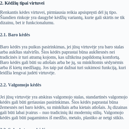
2. Kėdžių tipai virtuvei
Renkantis kėdes virtuvei, pirmiausia reikia apsispręsti dėl jų tipo.
Šiandien rinkoje yra daugybė kėdžių variantų, kurie gali skirtis ne tik
dizainu, bet ir funkcionalumu.
2.1. Baro kėdės
Baro kėdės yra puikus pasirinkimas, jei jūsų virtuvėje yra baro stalas
arba aukštas stalviršis. Šios kėdės paprastai būna aukštesnės nei
tradicinės ir turi atramą kojoms, kas užtikrina papildomą komfortą.
Baro kėdės gali būti su atlošais arba be jų, su minkštomis sėdynėmis
arba iš kietų medžiagų. Jos taip pat dažnai turi sukimosi funkciją, kuri
leidžia lengvai judėti virtuvėje.
2.2. Valgomojo kėdės
Jei jūsų virtuvėje yra atskiras valgomojo stalas, standartinės valgomojo
kėdės gali būti geriausias pasirinkimas. Šios kėdės paprastai būna
žemesnės nei baro kėdės, su minkštais arba kietais atlošais. Jų dizainas
gali būti labai įvairus – nuo tradicinių iki modernių stilių. Valgomojo
kėdės gali būti pagamintos iš medžio, metalo, plastiko ar netgi stiklo.