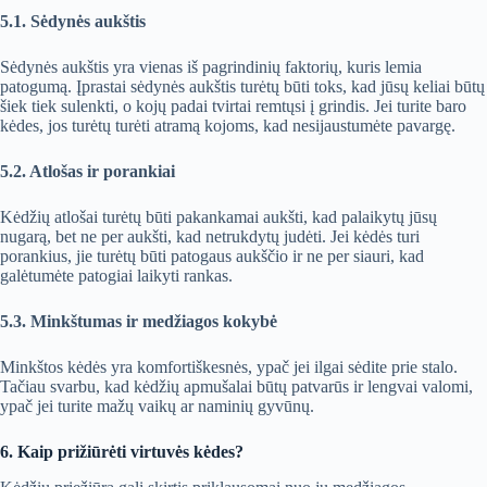
5.1. Sėdynės aukštis
Sėdynės aukštis yra vienas iš pagrindinių faktorių, kuris lemia
patogumą. Įprastai sėdynės aukštis turėtų būti toks, kad jūsų keliai būtų
šiek tiek sulenkti, o kojų padai tvirtai remtųsi į grindis. Jei turite baro
kėdes, jos turėtų turėti atramą kojoms, kad nesijaustumėte pavargę.
5.2. Atlošas ir porankiai
Kėdžių atlošai turėtų būti pakankamai aukšti, kad palaikytų jūsų
nugarą, bet ne per aukšti, kad netrukdytų judėti. Jei kėdės turi
porankius, jie turėtų būti patogaus aukščio ir ne per siauri, kad
galėtumėte patogiai laikyti rankas.
5.3. Minkštumas ir medžiagos kokybė
Minkštos kėdės yra komfortiškesnės, ypač jei ilgai sėdite prie stalo.
Tačiau svarbu, kad kėdžių apmušalai būtų patvarūs ir lengvai valomi,
ypač jei turite mažų vaikų ar naminių gyvūnų.
6. Kaip prižiūrėti virtuvės kėdes?