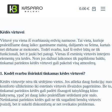
S
0.00
€
k
Shopping
i
cart
p
t
o
c
Kėdės virtuvei
o
Virtuvė yra viena iš svarbiausių erdvių namuose. Tai vieta, kurioje
n
praleidžiame daug laiko: gaminame maistą, dalijamės su šeima, kartais
t
net dirbame ar mokomės. Todėl svarbu, kad ši erdvė būtų ne tik
e
funkcionali, bet ir jauki bei patogi. Vienas iš esminių virtuvės interjero
n
elementų yra kėdės. Nors jos dažnai laikomos tik papildomu baldu,
t
tinkamai parinktos kėdės virtuvei gali pakeisti visą atmosferą.
1. Kodėl svarbu išsirinkti tinkamas kėdes virtuvei?
Kėdės virtuvėje nėra tik sėdėjimo vietos. Jos atlieka daug funkcijų: nuo
komforto užtikrinimo iki estetinės virtuvės išvaizdos pagerinimo. Be to,
tinkamai parinktos kėdės gali padėti išsaugoti taisyklingą kūno
laikyseną, ypač jei daug laiko praleidžiate sėdėdami prie stalo.
Netinkamai parinktos kėdės gali ne tik sugadinti bendrą virtuvės
įvaizdį, bet ir sukelti diskomfortą ar net sveikatos problemas.