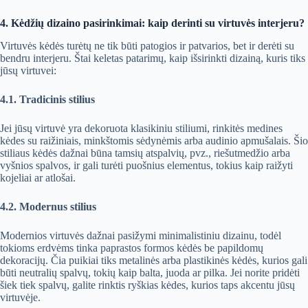
4. Kėdžių dizaino pasirinkimai: kaip derinti su virtuvės interjeru?
Virtuvės kėdės turėtų ne tik būti patogios ir patvarios, bet ir derėti su
bendru interjeru. Štai keletas patarimų, kaip išsirinkti dizainą, kuris tiks
jūsų virtuvei:
4.1. Tradicinis stilius
Jei jūsų virtuvė yra dekoruota klasikiniu stiliumi, rinkitės medines
kėdes su raižiniais, minkštomis sėdynėmis arba audinio apmušalais. Šio
stiliaus kėdės dažnai būna tamsių atspalvių, pvz., riešutmedžio arba
vyšnios spalvos, ir gali turėti puošnius elementus, tokius kaip raižyti
kojeliai ar atlošai.
4.2. Modernus stilius
Modernios virtuvės dažnai pasižymi minimalistiniu dizainu, todėl
tokioms erdvėms tinka paprastos formos kėdės be papildomų
dekoracijų. Čia puikiai tiks metalinės arba plastikinės kėdės, kurios gali
būti neutralių spalvų, tokių kaip balta, juoda ar pilka. Jei norite pridėti
šiek tiek spalvų, galite rinktis ryškias kėdes, kurios taps akcentu jūsų
virtuvėje.