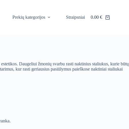
Prekių kategorijos
Straipsniai
0.00
€
Shopping
cart
 estetikos. Daugeliui žmonių svarbu rasti naktinius staliukus, kurie būtų
atarimus, kur rasti geriausius pasiūlymus paieškose naktiniai staliukai
ranka.