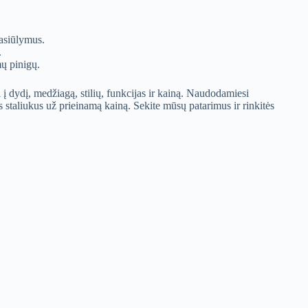
pasiūlymus.
.
mų pinigų.
 į dydį, medžiagą, stilių, funkcijas ir kainą. Naudodamiesi
staliukus už prieinamą kainą. Sekite mūsų patarimus ir rinkitės