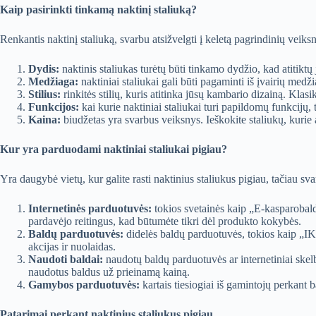
Kaip pasirinkti tinkamą naktinį staliuką?
Renkantis naktinį staliuką, svarbu atsižvelgti į keletą pagrindinių veiksn
Dydis:
naktinis staliukas turėtų būti tinkamo dydžio, kad atitiktų 
Medžiaga:
naktiniai staliukai gali būti pagaminti iš įvairių medž
Stilius:
rinkitės stilių, kuris atitinka jūsų kambario dizainą. Klasi
Funkcijos:
kai kurie naktiniai staliukai turi papildomų funkcijų, t
Kaina:
biudžetas yra svarbus veiksnys. Ieškokite staliukų, kurie 
Kur yra parduodami naktiniai staliukai pigiau?
Yra daugybė vietų, kur galite rasti naktinius staliukus pigiau, tačiau sv
Internetinės parduotuvės:
tokios svetainės kaip „E-kasparobalda
pardavėjo reitingus, kad būtumėte tikri dėl produkto kokybės.
Baldų parduotuvės:
didelės baldų parduotuvės, tokios kaip „IKE
akcijas ir nuolaidas.
Naudoti baldai:
naudotų baldų parduotuvės ar internetiniai skelb
naudotus baldus už prieinamą kainą.
Gamybos parduotuvės:
kartais tiesiogiai iš gamintojų perkant 
Patarimai perkant naktinius staliukus pigiau