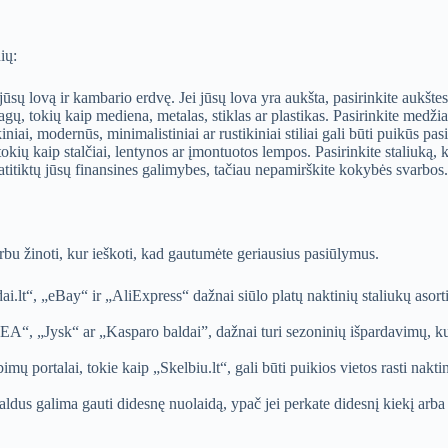
ių:
jūsų lovą ir kambario erdvę. Jei jūsų lova yra aukšta, pasirinkite aukšte
iagų, tokių kaip mediena, metalas, stiklas ar plastikas. Pasirinkite medži
kiniai, modernūs, minimalistiniai ar rustikiniai stiliai gali būti puikūs p
okių kaip stalčiai, lentynos ar įmontuotos lempos. Pasirinkite staliuką, k
atitiktų jūsų finansines galimybes, tačiau nepamirškite kokybės svarbos.
arbu žinoti, kur ieškoti, kad gautumėte geriausius pasiūlymus.
i.lt“, „eBay“ ir „AliExpress“ dažnai siūlo platų naktinių staliukų asorti
A“, „Jysk“ ar „Kasparo baldai”, dažnai turi sezoninių išpardavimų, kuri
imų portalai, tokie kaip „Skelbiu.lt“, gali būti puikios vietos rasti n
baldus galima gauti didesnę nuolaidą, ypač jei perkate didesnį kiekį arba