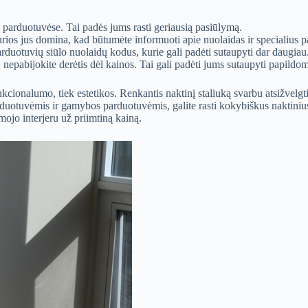
e parduotuvėse. Tai padės jums rasti geriausią pasiūlymą.
urios jus domina, kad būtumėte informuoti apie nuolaidas ir specialius 
arduotuvių siūlo nuolaidų kodus, kurie gali padėti sutaupyti dar daugiau
 nepabijokite derėtis dėl kainos. Tai gali padėti jums sutaupyti papildo
kcionalumo, tiek estetikos. Renkantis naktinį staliuką svarbu atsižvelgti
uotuvėmis ir gamybos parduotuvėmis, galite rasti kokybiškus naktinius 
mojo interjeru už priimtiną kainą.