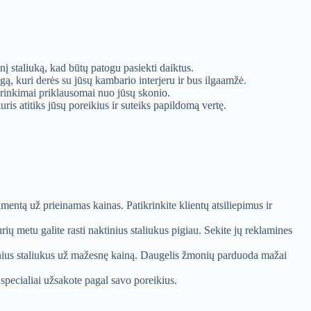
snį staliuką, kad būtų patogu pasiekti daiktus.
agą, kuri derės su jūsų kambario interjeru ir bus ilgaamžė.
asirinkimai priklausomai nuo jūsų skonio.
uris atitiks jūsų poreikius ir suteiks papildomą vertę.
mentą už prieinamas kainas. Patikrinkite klientų atsiliepimus ir
ų metu galite rasti naktinius staliukus pigiau. Sekite jų reklamines
aktinius staliukus už mažesnę kainą. Daugelis žmonių parduoda mažai
 specialiai užsakote pagal savo poreikius.