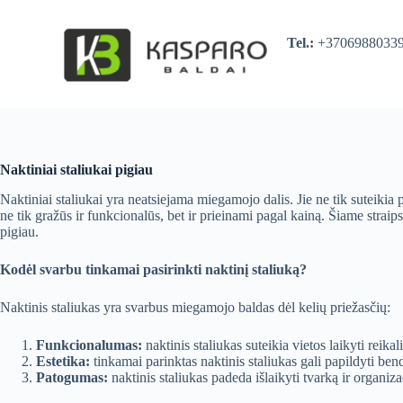
S
k
Tel.:
+370698803
i
p
t
o
c
o
n
t
Naktiniai staliukai pigiau
e
n
Naktiniai staliukai yra neatsiejama miegamojo dalis. Jie ne tik suteikia
t
ne tik gražūs ir funkcionalūs, bet ir prieinami pagal kainą. Šiame straip
pigiau.
Kodėl svarbu tinkamai pasirinkti naktinį staliuką?
Naktinis staliukas yra svarbus miegamojo baldas dėl kelių priežasčių:
Funkcionalumas:
naktinis staliukas suteikia vietos laikyti reika
Estetika:
tinkamai parinktas naktinis staliukas gali papildyti ben
Patogumas:
naktinis staliukas padeda išlaikyti tvarką ir organi