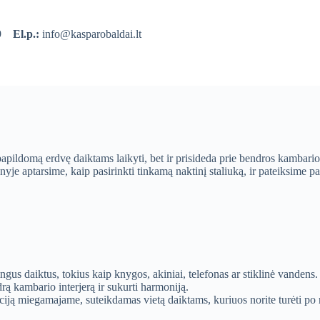
39
El.p.:
info@kasparobaldai.lt
 papildomą erdvę daiktams laikyti, bet ir prisideda prie bendros kambario
snyje aptarsime, kaip pasirinkti tinkamą naktinį staliuką, ir pateiksime p
lingus daiktus, tokius kaip knygos, akiniai, telefonas ar stiklinė vandens.
drą kambario interjerą ir sukurti harmoniją.
zaciją miegamajame, suteikdamas vietą daiktams, kuriuos norite turėti po 