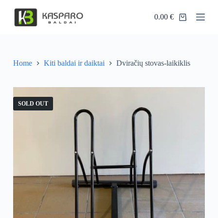
S
0.00
€
k
Shopping
i
cart
p
t
o
c
Home
Kiti baldai ir daiktai
Dviračių stovas-laikiklis
o
n
t
e
SOLD OUT
n
t