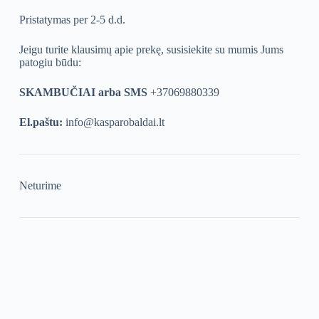
Pristatymas per 2-5 d.d.
Jeigu turite klausimų apie prekę, susisiekite su mumis Jums
patogiu būdu:
SKAMBUČIAI arba SMS
+37069880339
El.paštu:
info@kasparobaldai.lt
Neturime