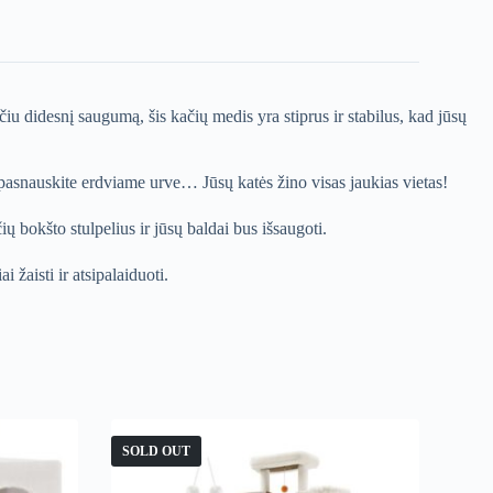
iu didesnį saugumą, šis kačių medis yra stiprus ir stabilus, kad jūsų
a pasnauskite erdviame urve… Jūsų katės žino visas jaukias vietas!
ų bokšto stulpelius ir jūsų baldai bus išsaugoti.
 žaisti ir atsipalaiduoti.
SOLD OUT