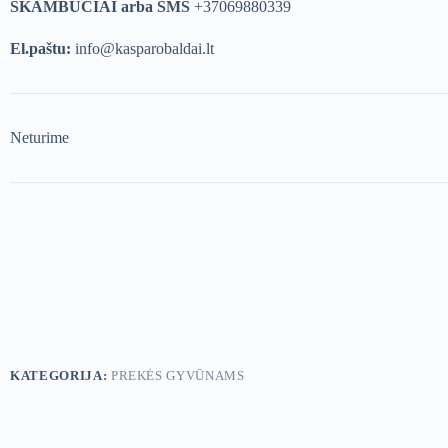
SKAMBUČIAI arba SMS
+37069880339
El.paštu:
info@kasparobaldai.lt
Neturime
KATEGORIJA:
PREKĖS GYVŪNAMS