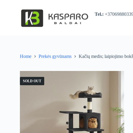
S
k
Tel.:
+370698803
i
p
t
o
c
o
n
t
Home
Prekės gyvūnams
Kačių medis; laipiojimo bokš
e
n
t
SOLD OUT