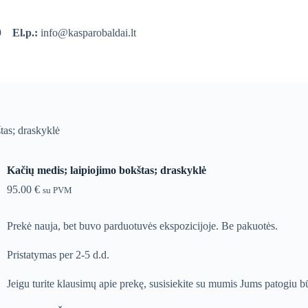
39
El.p.:
info@kasparobaldai.lt
tas; draskyklė
Kačių medis; laipiojimo bokštas; draskyklė
95.00
€
su PVM
Prekė nauja, bet buvo parduotuvės ekspozicijoje. Be pakuotės.
Pristatymas per 2-5 d.d.
Jeigu turite klausimų apie prekę, susisiekite su mumis Jums patogiu b