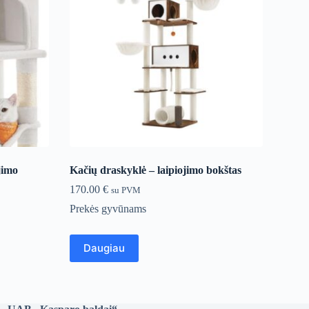
jimo
Kačių draskyklė – laipiojimo bokštas
170.00
€
su PVM
Prekės gyvūnams
Daugiau