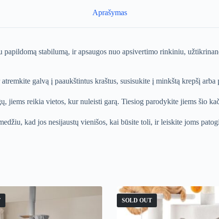
Aprašymas
u papildomą stabilumą, ir apsaugos nuo apsivertimo rinkiniu, užtikrinanč
 atremkite galvą į paaukštintus kraštus, susisukite į minkštą krepšį arb
jiems reikia vietos, kur nuleisti garą. Tiesiog parodykite jiems šio kači
iu, kad jos nesijaustų vienišos, kai būsite toli, ir leiskite joms patogiai
T
SOLD OUT