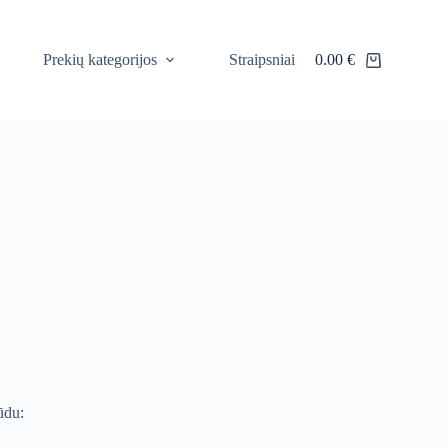
Prekių kategorijos
Straipsniai
0.00
€
Shopping
cart
ūdu: