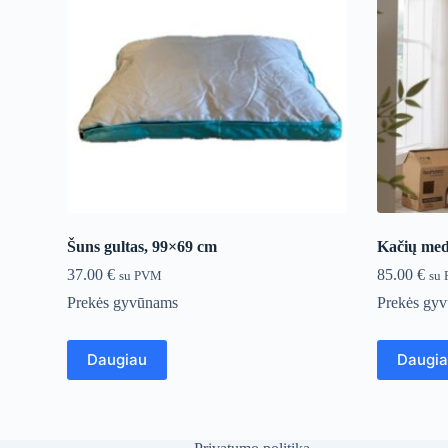
Šuns gultas, 99×69 cm
Kačių med
37.00
€
85.00
€
su PVM
su
Prekės gyvūnams
Prekės gy
Daugiau
Daugi