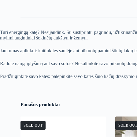
Turi energingą katę? Nesijaudink. Su sustiprintu pagrindu, užtikrinanči
mylimi augintiniai šokinėtų aukštyn ir žemyn.
Jaukumas aplinkui: kaitinkitės saulėje ant pūkuotų paminkštintų laktų ir
Radote naują įplyšimą ant savo sofos? Nekaltinkite savo pūkuotų draugų, 
Pradžiuginkite savo kates: palepinkite savo kates šiuo kačių draskymo medž
Panašūs produktai
SOLD OUT
SOLD OU