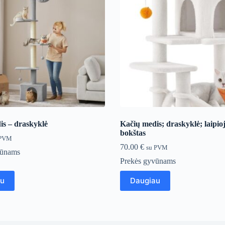
is – draskyklė
Kačių medis; draskyklė; laipio
bokštas
 PVM
70.00
€
su PVM
vūnams
Prekės gyvūnams
au
Daugiau