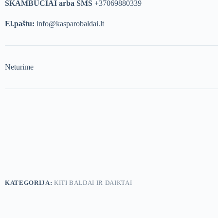
SKAMBUČIAI arba SMS
+37069880339
El.paštu:
info@kasparobaldai.lt
Neturime
KATEGORIJA:
KITI BALDAI IR DAIKTAI