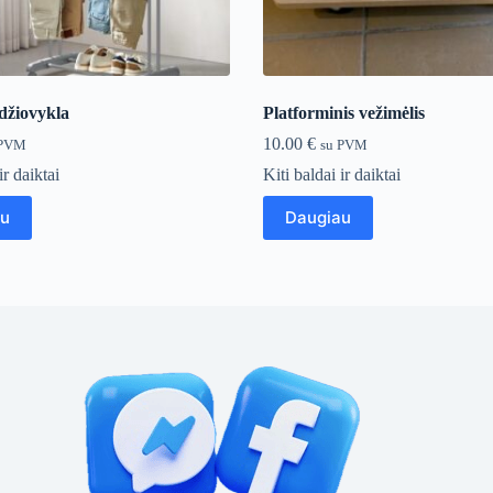
džiovykla
Platforminis vežimėlis
10.00
€
 PVM
su PVM
ir daiktai
Kiti baldai ir daiktai
au
Daugiau