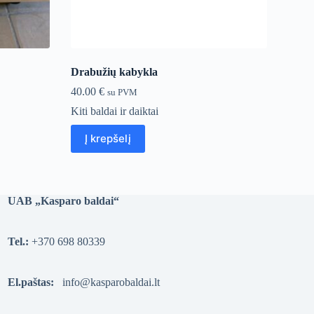
Drabužių kabykla
40.00
€
su PVM
Kiti baldai ir daiktai
Į krepšelį
UAB „Kasparo baldai“
Tel.:
+370 698 80339
El.paštas:
info@kasparobaldai.lt