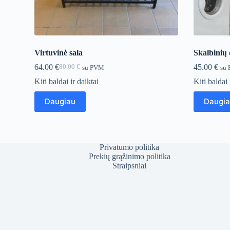
Virtuvinė sala
Skalbinių 
64.00
€
45.00
€
80.00
€
su PVM
su
Original
Current
price
price
Kiti baldai ir daiktai
Kiti baldai 
was:
is:
80.00 €.
64.00 €.
Daugiau
Daugi
Privatumo politika
Prekių grąžinimo politika
Straipsniai