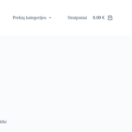
Prekių kategorijos
Straipsniai
0.00
€
Shopping
cart
ūdu: