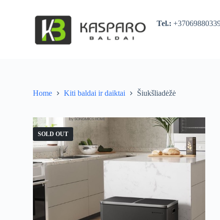
S
k
Tel.:
+370698803
i
p
t
o
c
o
n
t
Home
Kiti baldai ir daiktai
Šiukšliadėžė
e
n
t
SOLD OUT