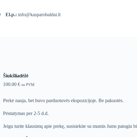
39
El.p.:
info@kasparobaldai.lt
Šiukšliadėžė
100.00
€
su PVM
Prekė nauja, bet buvo parduotuvės ekspozicijoje. Be pakuotės.
Pristatymas per 2-5 d.d.
Jeigu turite klausimų apie prekę, susisiekite su mumis Jums patogiu b