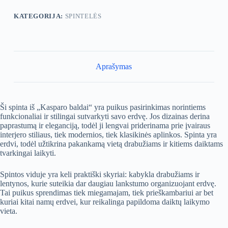
KATEGORIJA:
SPINTELĖS
Aprašymas
Ši spinta iš „Kasparo baldai“ yra puikus pasirinkimas norintiems
funkcionaliai ir stilingai sutvarkyti savo erdvę. Jos dizainas derina
paprastumą ir eleganciją, todėl ji lengvai priderinama prie įvairaus
interjero stiliaus, tiek modernios, tiek klasikinės aplinkos. Spinta yra
erdvi, todėl užtikrina pakankamą vietą drabužiams ir kitiems daiktams
tvarkingai laikyti.
Spintos viduje yra keli praktiški skyriai: kabykla drabužiams ir
lentynos, kurie suteikia dar daugiau lankstumo organizuojant erdvę.
Tai puikus sprendimas tiek miegamajam, tiek prieškambariui ar bet
kuriai kitai namų erdvei, kur reikalinga papildoma daiktų laikymo
vieta.