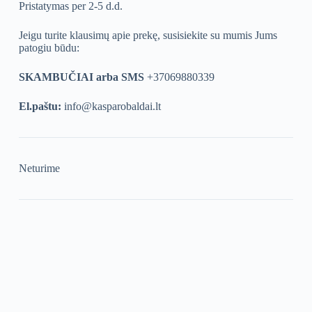
Pristatymas per 2-5 d.d.
Jeigu turite klausimų apie prekę, susisiekite su mumis Jums
patogiu būdu:
SKAMBUČIAI arba SMS
+37069880339
El.paštu:
info@kasparobaldai.lt
Neturime