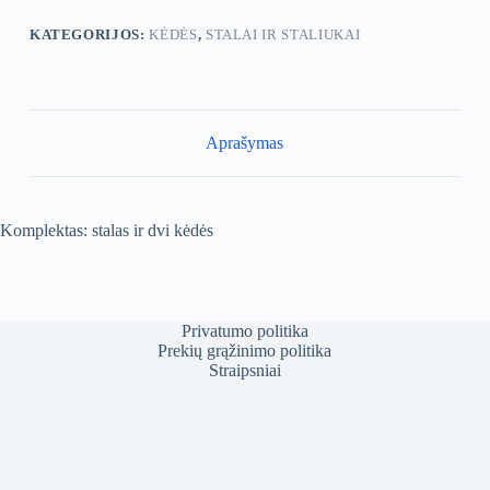
KATEGORIJOS:
KĖDĖS
,
STALAI IR STALIUKAI
Aprašymas
Komplektas: stalas ir dvi kėdės
Privatumo politika
Prekių grąžinimo politika
Straipsniai