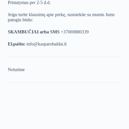
Pristatymas per 2-5 d.d.
Jeigu turite klausimų apie prekę, susisiekite su mumis Jums
patogiu būdu:
SKAMBUČIAI arba SMS
+37069880339
El.paštu:
info@kasparobaldai.lt
Neturime