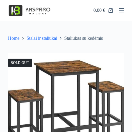
S
0.00
€
k
Shopping
i
cart
p
t
o
c
Home
Stalai ir staliukai
Staliukas su kėdėmis
o
n
t
e
SOLD OUT
n
t