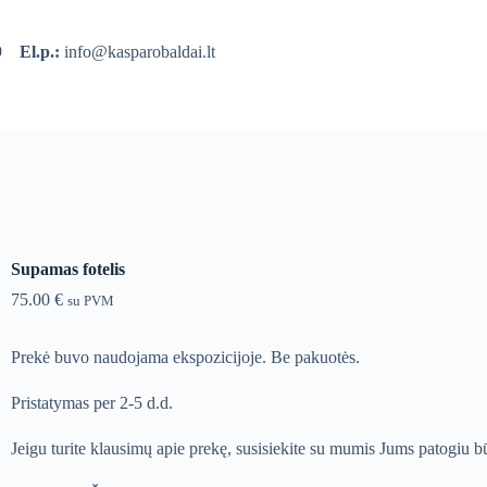
39
El.p.:
info@kasparobaldai.lt
Supamas fotelis
75.00
€
su PVM
Prekė buvo naudojama ekspozicijoje. Be pakuotės.
Pristatymas per 2-5 d.d.
Jeigu turite klausimų apie prekę, susisiekite su mumis Jums patogiu b