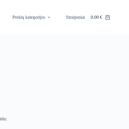
Prekių kategorijos
Straipsniai
0.00
€
Shopping
cart
ūdu: