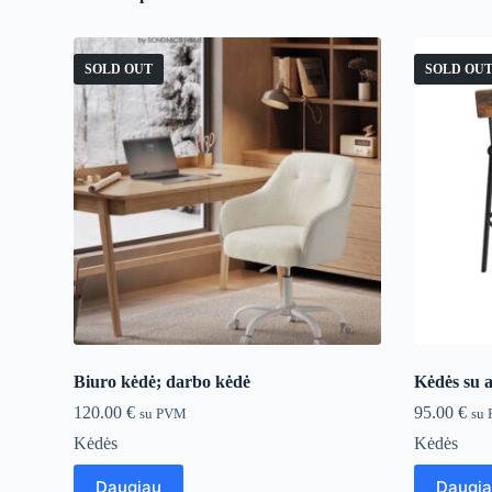
SOLD OUT
SOLD OU
Biuro kėdė; darbo kėdė
Kėdės su at
120.00
€
95.00
€
su PVM
su
Kėdės
Kėdės
Daugiau
Daugi