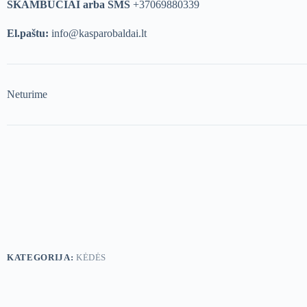
SKAMBUČIAI arba SMS
+37069880339
El.paštu:
info@kasparobaldai.lt
Neturime
KATEGORIJA:
KĖDĖS