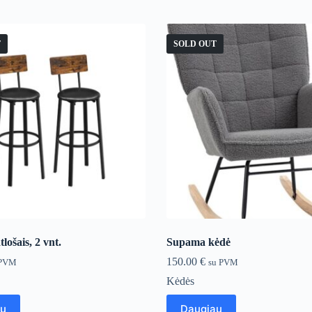
T
SOLD OUT
lošais, 2 vnt.
Supama kėdė
150.00
€
 PVM
su PVM
Kėdės
au
Daugiau