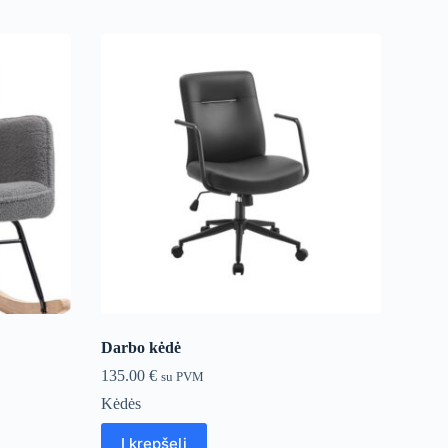
Darbo kėdė
135.00
€
su PVM
Kėdės
Į krepšelį