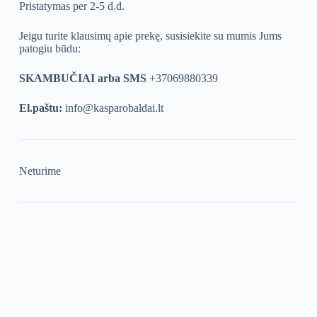
Pristatymas per 2-5 d.d.
Jeigu turite klausimų apie prekę, susisiekite su mumis Jums
patogiu būdu:
SKAMBUČIAI arba SMS
+37069880339
El.paštu:
info@kasparobaldai.lt
Neturime