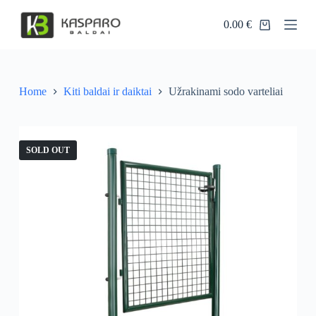
S
0.00
€
k
Shopping
i
cart
p
t
o
c
Home
Kiti baldai ir daiktai
Užrakinami sodo varteliai
o
n
t
e
SOLD OUT
n
t