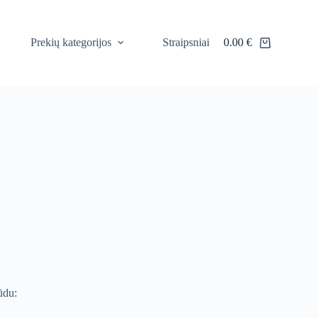
Prekių kategorijos
Straipsniai
0.00
€
Shopping
cart
ūdu: