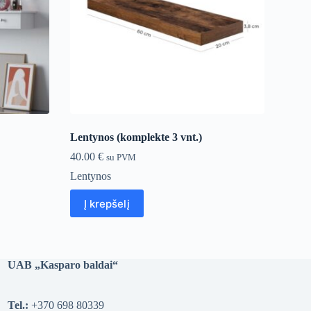
Lentynos (komplekte 3 vnt.)
40.00
€
su PVM
Lentynos
Į krepšelį
UAB „Kasparo baldai“
Tel.:
+370 698 80339