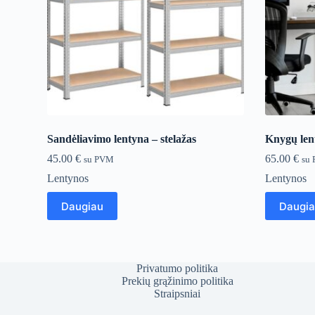
Sandėliavimo lentyna – stelažas
Knygų len
45.00
€
65.00
€
su PVM
su
Lentynos
Lentynos
Daugiau
Daugi
Privatumo politika
Prekių grąžinimo politika
Straipsniai