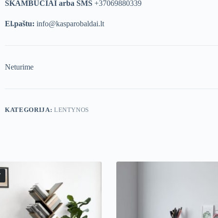
SKAMBUČIAI arba SMS
+37069880339
El.paštu:
info@kasparobaldai.lt
Neturime
KATEGORIJA:
LENTYNOS
T