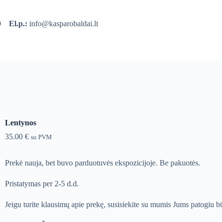
39
El.p.:
info@kasparobaldai.lt
Lentynos
35.00
€
su PVM
Prekė nauja, bet buvo parduotuvės ekspozicijoje. Be pakuotės.
Pristatymas per 2-5 d.d.
Jeigu turite klausimų apie prekę, susisiekite su mumis Jums patogiu b