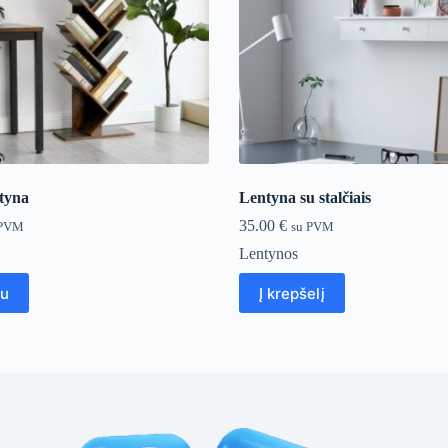
tyna
Lentyna su stalčiais
35.00
€
 PVM
su PVM
Lentynos
au
Į krepšelį