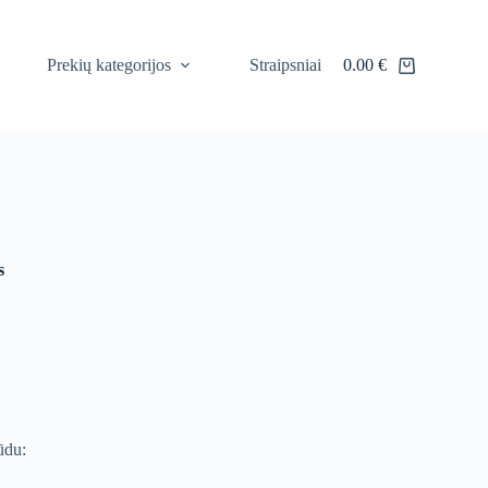
Prekių kategorijos
Straipsniai
0.00
€
Shopping
cart
s
ūdu: