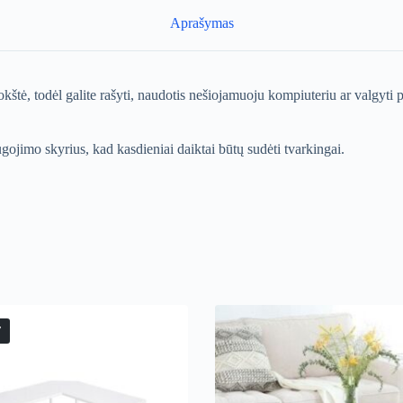
Aprašymas
okštė, todėl galite rašyti, naudotis nešiojamuoju kompiuteriu ar valgyti 
ugojimo skyrius, kad kasdieniai daiktai būtų sudėti tvarkingai.
T