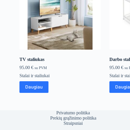
TV staliukas
Darbo stal
95.00
€
95.00
€
su PVM
su
Stalai ir staliukai
Stalai ir st
Daugiau
Daugi
Privatumo politika
Prekių grąžinimo politika
Straipsniai