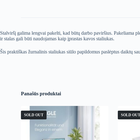
Stalviršį galima lengvai pakelti, kad būtų darbo paviršius. Pakeliama pl
ir stalas gali būti naudojamas kaip įprastas kavos staliukas.
Šis praktiškas žurnalinis staliukas siūlo papildomus paslėptus daiktų sa
Panašūs produktai
SOLD OUT
SOLD OU