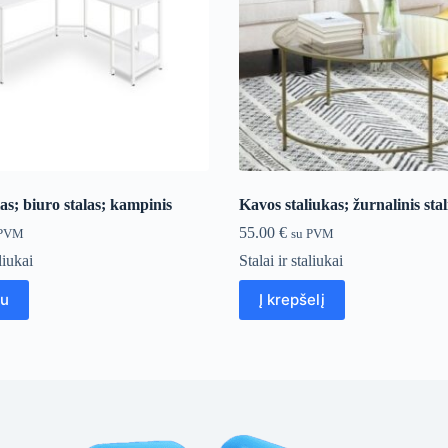
as; biuro stalas; kampinis
Kavos staliukas; žurnalinis sta
55.00
€
 PVM
su PVM
aliukai
Stalai ir staliukai
au
Į krepšelį