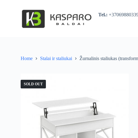
S
k
Tel.:
+370698803
i
p
t
o
c
o
n
t
Home
Stalai ir staliukai
Žurnalinis staliukas (transform
e
n
t
SOLD OUT