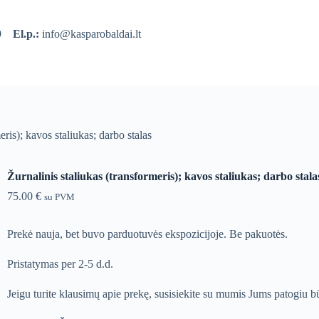
39
El.p.:
info@kasparobaldai.lt
eris); kavos staliukas; darbo stalas
Žurnalinis staliukas (transformeris); kavos staliukas; darbo stala
75.00
€
su PVM
Prekė nauja, bet buvo parduotuvės ekspozicijoje. Be pakuotės.
Pristatymas per 2-5 d.d.
Jeigu turite klausimų apie prekę, susisiekite su mumis Jums patogiu b