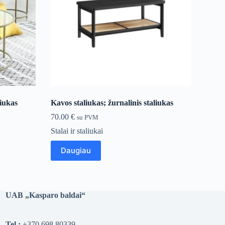
liukas
Kavos staliukas; žurnalinis staliukas
70.00
€
su PVM
Stalai ir staliukai
Daugiau
UAB „Kasparo baldai“
Tel.:
+370 698 80339