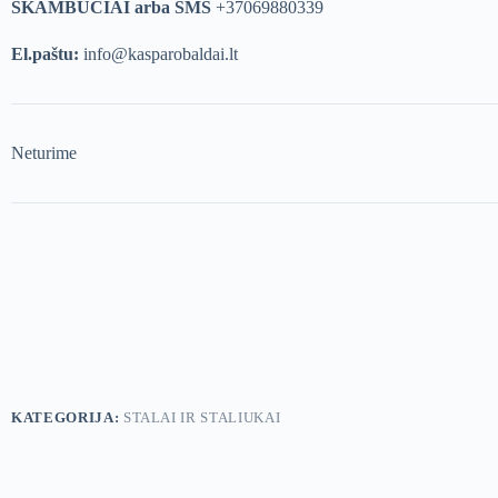
SKAMBUČIAI arba SMS
+37069880339
El.paštu:
info@kasparobaldai.lt
Neturime
KATEGORIJA:
STALAI IR STALIUKAI