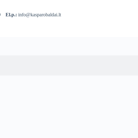
39
El.p.:
info@kasparobaldai.lt