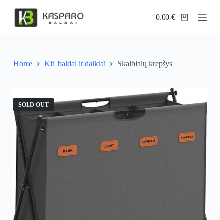
S
0.00
€
k
Shopping
i
cart
p
t
o
c
Home
Kiti baldai ir daiktai
Skalbinių krepšys
o
n
t
e
SOLD OUT
n
t