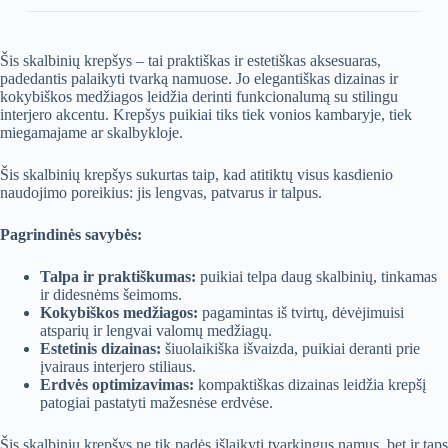
Šis skalbinių krepšys – tai praktiškas ir estetiškas aksesuaras,
padedantis palaikyti tvarką namuose. Jo elegantiškas dizainas ir
kokybiškos medžiagos leidžia derinti funkcionalumą su stilingu
interjero akcentu. Krepšys puikiai tiks tiek vonios kambaryje, tiek
miegamajame ar skalbykloje.
Šis skalbinių krepšys sukurtas taip, kad atitiktų visus kasdienio
naudojimo poreikius: jis lengvas, patvarus ir talpus.
Pagrindinės savybės:
Talpa ir praktiškumas:
puikiai telpa daug skalbinių, tinkamas
ir didesnėms šeimoms.
Kokybiškos medžiagos:
pagamintas iš tvirtų, dėvėjimuisi
atsparių ir lengvai valomų medžiagų.
Estetinis dizainas:
šiuolaikiška išvaizda, puikiai deranti prie
įvairaus interjero stiliaus.
Erdvės optimizavimas:
kompaktiškas dizainas leidžia krepšį
patogiai pastatyti mažesnėse erdvėse.
Šis skalbinių krepšys ne tik padės išlaikyti tvarkingus namus, bet ir taps