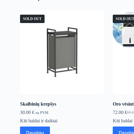
SOLD OUT
SOLD OU
Skalbinių krepšys
Oro vėsi
30.00
€
72.00
€
89.
su PVM
Orig
Curr
pric
pric
Kiti baldai ir daiktai
Kiti baldai 
was
is:
89.0
72.0
Daugiau
Daugi