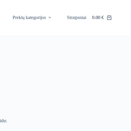
Prekių kategorijos
Straipsniai
0.00
€
Shopping
cart
ūdu: