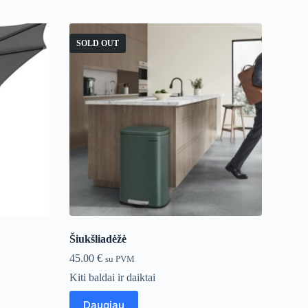
SOLD OUT
Šiukšliadėžė
45.00
€
su PVM
Kiti baldai ir daiktai
Daugiau