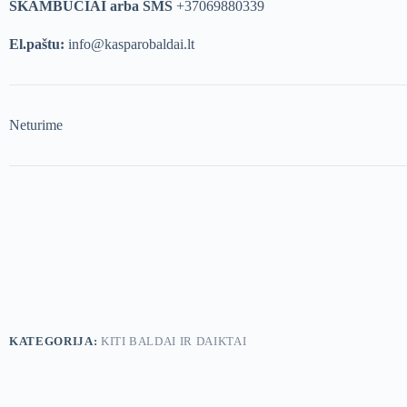
SKAMBUČIAI arba SMS
+37069880339
El.paštu:
info@kasparobaldai.lt
Neturime
KATEGORIJA:
KITI BALDAI IR DAIKTAI