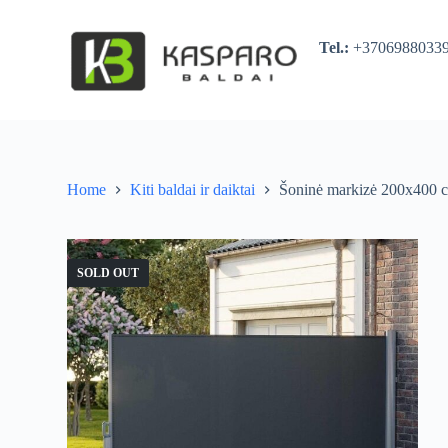
S
k
Tel.:
+370698803
i
p
t
o
c
o
n
t
Home
Kiti baldai ir daiktai
Šoninė markizė 200x400 
e
n
t
SOLD OUT