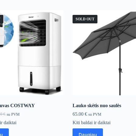
T
SOLD OUT
ntuvas COSTWAY
Lauko skėtis nuo saulės
65.00
€
00
€
su PVM
su PVM
inal
ent
e
e
ir daiktai
Kiti baldai ir daiktai
:
0 €.
0 €.
au
Daugiau