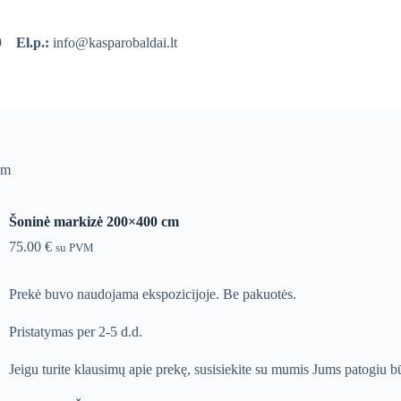
39
El.p.:
info@kasparobaldai.lt
cm
Šoninė markizė 200×400 cm
75.00
€
su PVM
Prekė buvo naudojama ekspozicijoje. Be pakuotės.
Pristatymas per 2-5 d.d.
Jeigu turite klausimų apie prekę, susisiekite su mumis Jums patogiu b